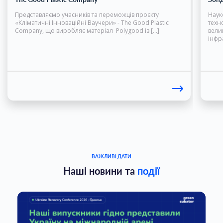
Представляємо учасників та переможців проєкту
Наук
«Кліматичні Інноваційні Ваучери» - The Good Plastic
техн
Company, що виробляє матеріал Polygood із […]
вели
інфр
ВАЖЛИВІ ДАТИ
Наші новини та
події