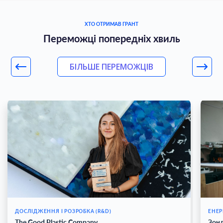
ХТО ОТРИМАВ ГРАНТ
Переможці попередніх хвиль
БІЛЬШЕ ПЕРЕМОЖЦІВ
ДОСЛІДЖЕННЯ І РОЗРОБКА (R&D)
ЕНЕР
The Good Plastic Company
Зон