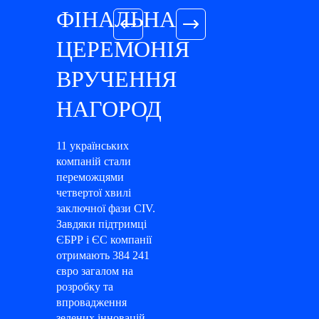
ФІНАЛЬНА
ЦЕРЕМОНІЯ
ВРУЧЕННЯ
НАГОРОД
11 українських
компаній стали
переможцями
четвертої хвилі
заключної фази CIV.
Завдяки підтримці
ЄБРР і ЄС компанії
отримають 384 241
євро загалом на
розробку та
впровадження
зелених інновацій.