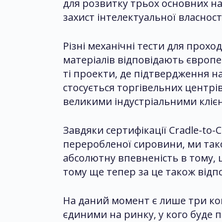
для розвитку трьох основних нап
захист інтелектуальної власності
Різні механічні тести для прохо
матеріалів відповідають європе
ті проекти, де підтвердження на
стосується торгівельних центрів
великими індустріальними кліє
Завдяки сертифікації Cradle-to-
переробленої сировини, ми тако
абсолютну впевненість в тому, що
тому ще тепер за це також відп
На даний момент є лише три комп
єдиними на ринку, у кого буде 