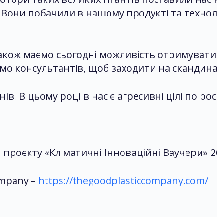
. Вони побачили в нашому продукті та технол
акож маємо сьогодні можливість отримувати 
ємо консультантів, щоб заходити на скандин
в. В цьому році в нас є агресивні цілі по рост
лі проєкту «Кліматичні Інноваційні Ваучери» 2
ompany –
https://thegoodplasticcompany.com/