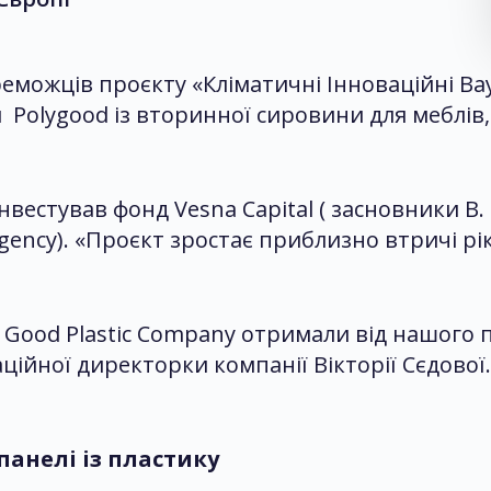
еможців проєкту «Кліматичні Інноваційні Вау
Polygood із вторинної сировини для меблів,
нвестував фонд Vesna Capital ( засновники В
gency). «Проєкт зростає приблизно втричі рік
Good Plastic Company отримали від нашого про
аційної директорки компанії Вікторії Сєдової.
анелі із пластику