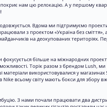
 покриє нам цю релокацію. А у першому квар
!
родовжується. Вдома ми підтримуємо проекти
ацювали з проектом «Україна без сміття», а
майданчиків на деокупованих територіях. 
и фокусується більше на міжнародних проект
 можливості. Торік разом з брендом Lush, ми
ші матеріали використовувалися у магазинах S
нів Nike всьому світу мають бокси для збору 
ибуцію. З нами почали працювати два дистр
ютори таких великих гігантів поставили нас н