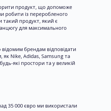
створити продукт, що допоможе
гли робити із переробленого
и такий продукт, який є
 ланцюгу для максимального
о відомим брендам відповідати
як Nike, Adidas, Samsung та
удь-які простори та у великій
над 35 000 євро ми використали