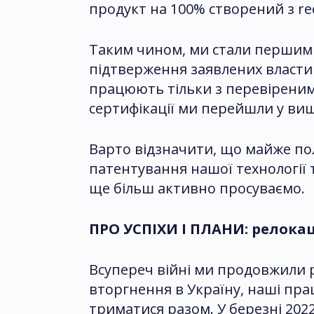
продукт на 100% створений з re
Таким чином, ми стали першими
підтверження заявлених властив
працюють тільки з перевіреним
сертифікації ми перейшли у вищу
Варто відзначити, що майже по
патентування нашої технології 
ще більш активно просуваємо.
ПРО УСПІХИ І ПЛАНИ: релокац
Всупереч війні ми продовжили 
вторгнення в Україну, наші пра
триматися разом. У березні 2022