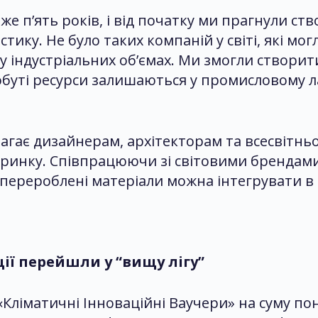
вже п’ять років, і від початку ми прагнули 
ику. Не було таких компаній у світі, які мо
и у індустріальних об’ємах. Ми змогли створит
е добуті ресурси залишаються у промисловому
агає дизайнерам, архітекторам та всесвітнь
инку. Співпрацюючи зі світовими брендами, 
перероблені матеріали можна інтегрувати в б
ції перейшли у “вищу лігу”
Кліматичні Інноваційні Ваучери» на суму по