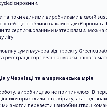
cycled сировини.
 та поки єдиними виробниками в своїй susta
остей. Це особливо важливо для Європи та В
и та сертифікованими матеріалами. Можна с
 лігу.
ловину суми ваучера від проекту Greencubat
та реєстрації торгівельної марки нашого мате
ія у Чернівці та американська мрія
роботу, виробництво не припинялося. В пер
цівники приходили на фабрику, яка тоді знахо
 ми змогли перевести і виробництво, і коман