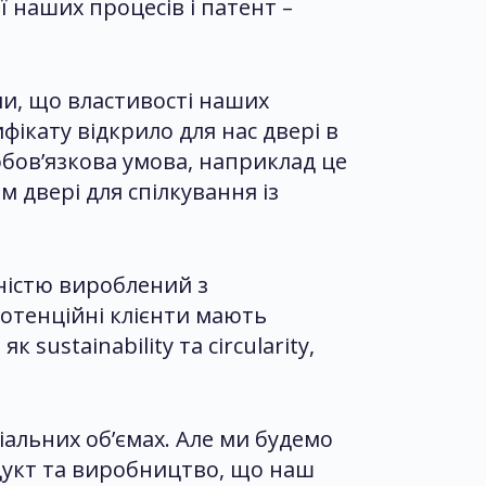
ї наших процесів і патент –
али, що властивості наших
ікату відкрило для нас двері в
 обов’язкова умова, наприклад це
м двері для спілкування із
вністю вироблений з
потенційні клієнти мають
sustainability та circularity,
іальних об’ємах. Але ми будемо
одукт та виробництво, що наш