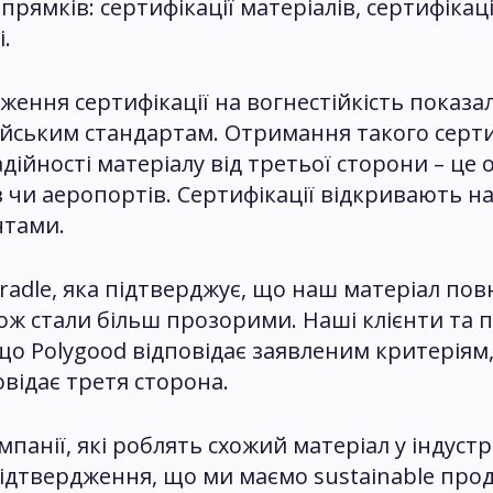
рямків: сертифікації матеріалів, сертифікаці
.
дження сертифікації на вогнестійкість показ
йським стандартам. Отримання такого сертиф
дійності матеріалу від третьої сторони – це
 чи аеропортів. Сертифікації відкривають на
нтами.
Cradle, яка підтверджує, що наш матеріал по
ж стали більш прозорими. Наші клієнти та 
 Polygood відповідає заявленим критеріям, як 
овідає третя сторона.
анії, які роблять схожий матеріал у індустр
підтвердження, що ми маємо sustainable пр