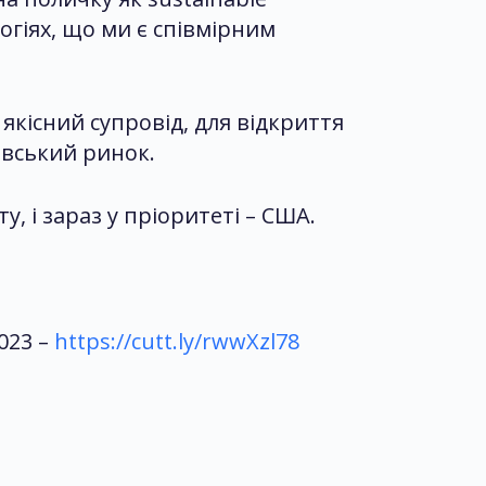
огіях, що ми є співмірним
якісний супровід, для відкриття
авський ринок.
у, і зараз у пріоритеті – США.
023 –
https://cutt.ly/rwwXzl78