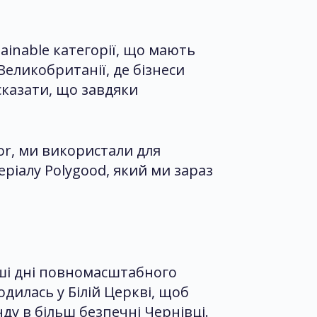
inable категорії, що мають
еликобританії, де бізнеси
казати, що завдяки
or, ми використали для
ріалу Polygood, який ми зараз
ші дні повномасштабного
дилась у Білій Церкві, щоб
ду в більш безпечні Чернівці.