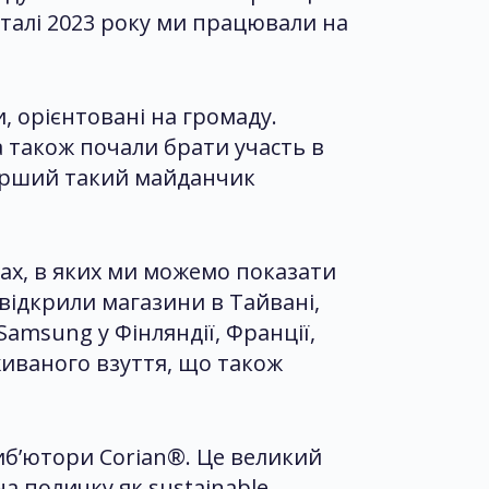
талі 2023 року ми працювали на
, орієнтовані на громаду.
 також почали брати участь в
Перший такий майданчик
ах, в яких ми можемо показати
 відкрили магазини в Тайвані,
amsung у Фінляндії, Франції,
вживаного взуття, що також
иб’ютори Corian®. Це великий
а поличку як sustainable