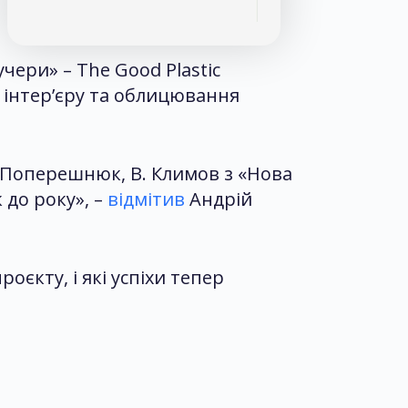
чери» – The Good Plastic
 інтер’єру та облицювання
. Поперешнюк, В. Климов з «Нова
 до року», –
відмітив
Андрій
єкту, і які успіхи тепер