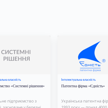
альна власність
Інтелектуальна власність
мство «Системні рішення»
Патентна фірма «Єдність»
ьне підприємство з
Українська патентна фі
і, засноване у березні
1993 року — понад 4000