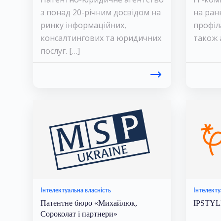
з понад 20-річним досвідом на
на ран
ринку інформаційних,
профіл
консалтингових та юридичних
також 
послуг. […]
Інтелектуальна власність
Інтелекту
Патентне бюро «Михайлюк,
IPSTYL
Сороколат і партнери»