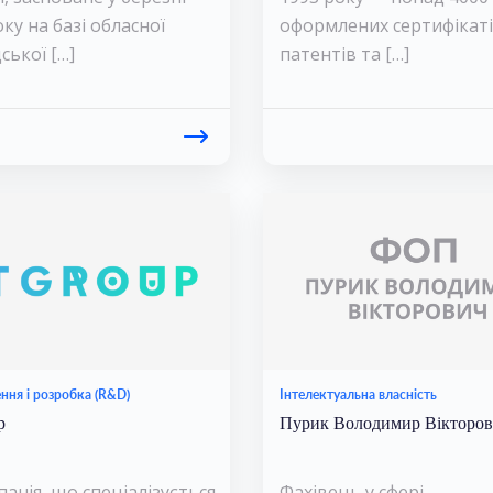
ку на базі обласної
оформлених сертифікаті
ської […]
патентів та […]
ня і розробка (R&D)
Інтелектуальна власність
p
Пурик Володимир Вікторо
панія, що спеціалізується
Фахівець у сфері