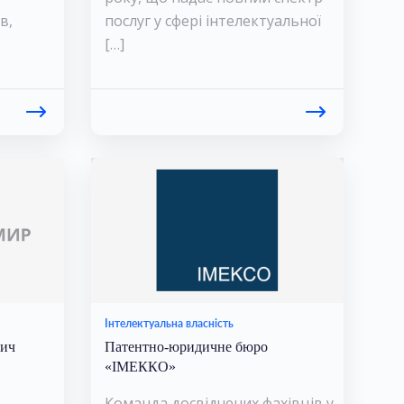
в,
послуг у сфері інтелектуальної
[…]
Інтелектуальна власність
вич
Патентно-юридичне бюро
«ІМЕККО»
Команда досвідчених фахівців у