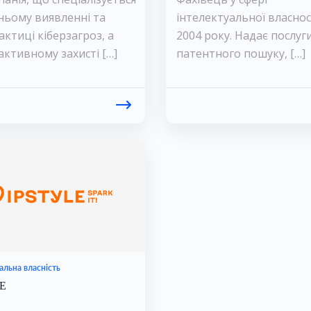
ньому виявленні та
інтелектуальної власнос
актиці кіберзагроз, а
2004 року. Надає послуги
активному захисті […]
патентного пошуку, […]
альна власність
E