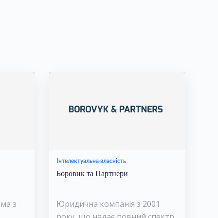
Інтелектуальна власність
Боровик та Партнери
рма з
Юридична компанія з 2001
року, що надає повний спектр