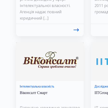
інтелектуальної власності.
2011 ро
Агенція надає повний
громад
юридичний […]
Інтелектуальна власність
Досліджен
Віконсалт Смарт
IITGrou
Патентно-юридичне агентство
IT-ком